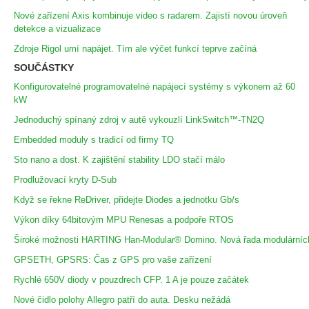
Nové zařízení Axis kombinuje video s radarem. Zajistí novou úroveň
detekce a vizualizace
Zdroje Rigol umí napájet. Tím ale výčet funkcí teprve začíná
SOUČÁSTKY
Konfigurovatelné programovatelné napájecí systémy s výkonem až 60
kW
Jednoduchý spínaný zdroj v autě vykouzlí LinkSwitch™-TN2Q
Embedded moduly s tradicí od firmy TQ
Sto nano a dost. K zajištění stability LDO stačí málo
Prodlužovací kryty D-Sub
Když se řekne ReDriver, přidejte Diodes a jednotku Gb/s
Výkon díky 64bitovým MPU Renesas a podpoře RTOS
Široké možnosti HARTING Han-Modular® Domino. Nová řada modulárníc
GPSETH, GPSRS: Čas z GPS pro vaše zařízení
Rychlé 650V diody v pouzdrech CFP. 1 A je pouze začátek
Nové čidlo polohy Allegro patří do auta. Desku nežádá