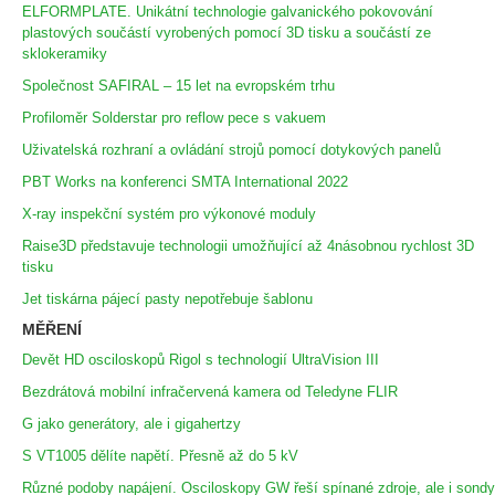
ELFORMPLATE. Unikátní technologie galvanického pokovování
plastových součástí vyrobených pomocí 3D tisku a součástí ze
sklokeramiky
Společnost SAFIRAL – 15 let na evropském trhu
Profiloměr Solderstar pro reflow pece s vakuem
Uživatelská rozhraní a ovládání strojů pomocí dotykových panelů
PBT Works na konferenci SMTA International 2022
X-ray inspekční systém pro výkonové moduly
Raise3D představuje technologii umožňující až 4násobnou rychlost 3D
tisku
Jet tiskárna pájecí pasty nepotřebuje šablonu
MĚŘENÍ
Devět HD osciloskopů Rigol s technologií UltraVision III
Bezdrátová mobilní infračervená kamera od Teledyne FLIR
G jako generátory, ale i gigahertzy
S VT1005 dělíte napětí. Přesně až do 5 kV
Různé podoby napájení. Osciloskopy GW řeší spínané zdroje, ale i sondy