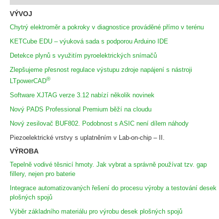
VÝVOJ
Chytrý elektroměr a pokroky v diagnostice prováděné přímo v terénu
KETCube EDU – výuková sada s podporou Arduino IDE
Detekce plynů s využitím pyroelektrických snímačů
Zlepšujeme přesnost regulace výstupu zdroje napájení s nástroji
®
LTpowerCAD
Software XJTAG verze 3.12 nabízí několik novinek
Nový PADS Professional Premium běží na cloudu
Nový zesilovač BUF802. Podobnost s ASIC není dílem náhody
Piezoelektrické vrstvy s uplatněním v Lab-on-chip – II.
VÝROBA
Tepelně vodivé těsnicí hmoty. Jak vybrat a správně používat tzv. gap
fillery, nejen pro baterie
Integrace automatizovaných řešení do procesu výroby a testování desek
plošných spojů
Výběr základního materiálu pro výrobu desek plošných spojů