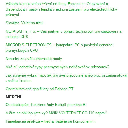
Výhody komplexního řešení od firmy Essemtec: Osazování a
dispendování pasty i lepidla v jednom zařízení pro elektrotechnický
průmysl
Slavíme 30 let na trhu!
NETA SMT s. r. o. – Váš partner v oblasti technologií pro osazování a
inspekci DPS
MICRODIS ELECTRONICS – kompaktní PC s poslední generací
průmyslových CPU
Novinky ze světa chemické módy
Aké sú jednotlivé typy priemyselných zvlhčovačov priestorov?
Jak správně vybrat nábytek pro své pracoviště aneb proč si zapamatovat
značku Treston
Optimalizované gap fillery od Polytec-PT
MĚŘENÍ
Osciloskopům Tektronix řady 5 sluší písmeno B
A čím se obklopujete vy? Měřič VOLTCRAFT CO-110 napoví
Impedančná analýza – keď aj batérie sú komponentmi