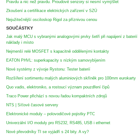
Pravdu a nic než pravdu. Proudové senzory si nesmí vymýšlet
Zkoušení a certifikace elektrických zařízení v SZÚ
Nejužitečnější osciloskop Rigol za příznivou cenou
SOUČÁSTKY
Jak malý MCU s vybranými analogovými prvky šetří při napájení z baterií
náklady i místo
Nejmenší relé MOSFET s kapacitně oddělenými kontakty
EATON PHVL: superkapacity s nízkým samovybíjením
Nové systémy z vývoje Rystonu: Tester baterií
Rozšíření sortimentu malých aluminiových skříněk pro 100mm eurokarty
Quo vadis, elektroniko, a rostoucí význam pouzdření čipů
Traco Power přichází s novou řadou kompaktních zdrojů
NTS | Síťové časové servery
Elektronické moduly – polovodičové pojistky PTC
Univerzální I/O moduly pro RS232, RS485, USB i ethernet
Nové převodníky TI se vyjádří s 24 bity. A vy?